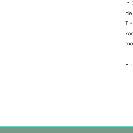
In 
de 
Tie
kan
mo
Er