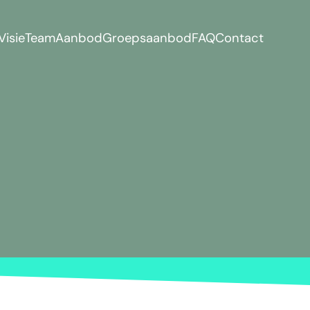
Visie
Team
Aanbod
Groepsaanbod
FAQ
Contact