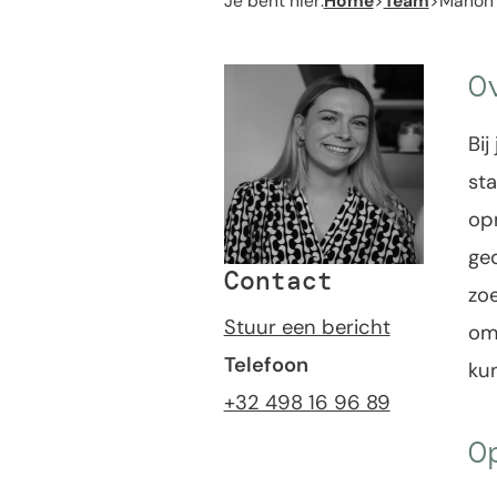
Je bent hier:
Home
>
Team
>
Manon
O
Bij
sta
opm
ge
Contact
zo
Stuur een bericht
omg
Telefoon
kun
+32 498 16 96 89
O