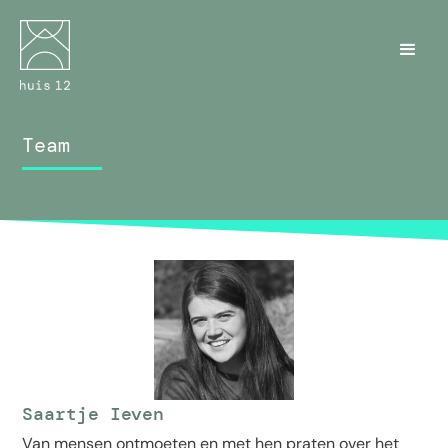
Team
Saartje Ieven
Van mensen ontmoeten en met hen praten over het